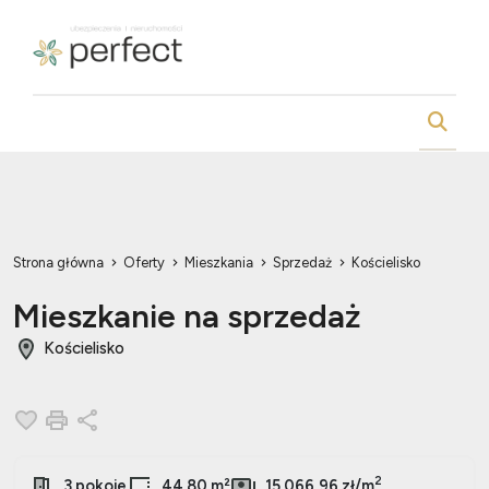
Strona główna
Oferty
Mieszkania
Sprzedaż
Kościelisko
Mieszkanie na sprzedaż
Kościelisko
Dodaj do ulubionych
Drukuj
Udostępnij
2
3 pokoje
44.80 m²
15 066,96 zł/m