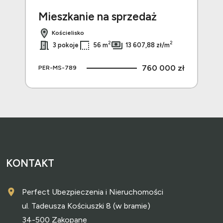
Mieszkanie na sprzedaż
Mi
Kościelisko
2
2
3 pokoje
56 m
13 607,88 zł/m
 zł
760 000 zł
PER-MS-789
PER
KONTAKT
Perfect Ubezpieczenia i Nieruchomości
ul. Tadeusza Kościuszki 8 (w bramie)
34-500 Zakopane