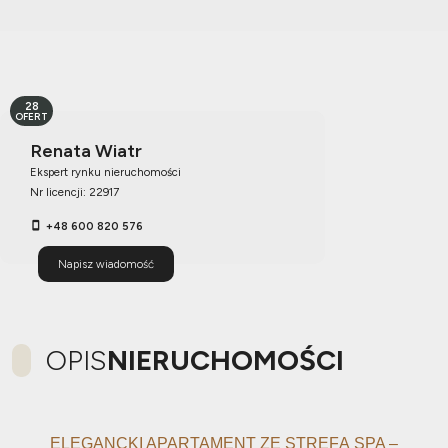
28
OFERT
Renata Wiatr
Ekspert rynku nieruchomości
Nr licencji: 22917
+48 600 820 576
Napisz wiadomość
OPIS
NIERUCHOMOŚCI
ELEGANCKI APARTAMENT ZE STREFĄ SPA –