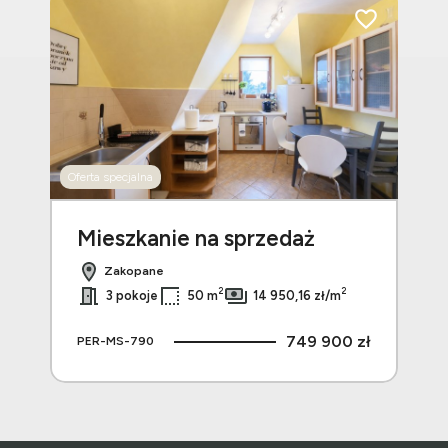
Dodaj do ulubionych
Dodaj do ulubi
Oferta specjalna
Mieszkanie na sprzedaż
Mi
Zakopane
2
2
3 pokoje
50 m
14 950,16 zł/m
 zł
749 900 zł
PER-MS-790
PE