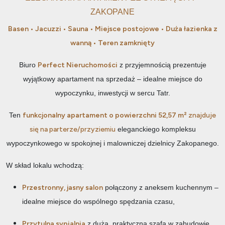
ZAKOPANE
Basen • Jacuzzi • Sauna • Miejsce postojowe • Duża łazienka z
wanną • Teren zamknięty
Biuro
Perfect Nieruchomości
z przyjemnością prezentuje
wyjątkowy apartament na sprzedaż – idealne miejsce do
wypoczynku, inwestycji w sercu Tatr.
Ten
funkcjonalny apartament o powierzchni 52,57 m²
znajduje
się na parterze/przyziemiu
eleganckiego kompleksu
wypoczynkowego w spokojnej i malowniczej dzielnicy Zakopanego.
W skład lokalu wchodzą:
Przestronny, jasny salon
połączony z aneksem kuchennym –
idealne miejsce do wspólnego spędzania czasu,
Przytulna sypialnia
z dużą, praktyczną szafą w zabudowie,