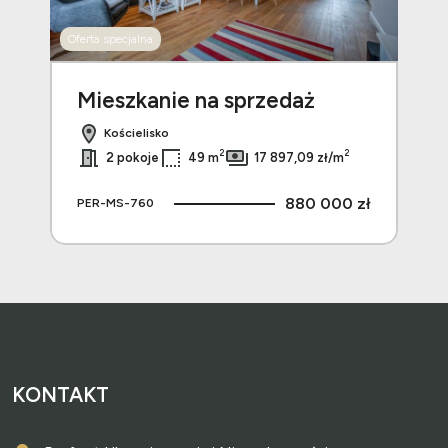
Oferta specjalna
Mieszkanie na sprzedaż
Mi
Kościelisko
2
2
2
2 pokoje
49 m
17 897,09 zł/m
 zł
880 000 zł
PER-MS-760
PE
KONTAKT