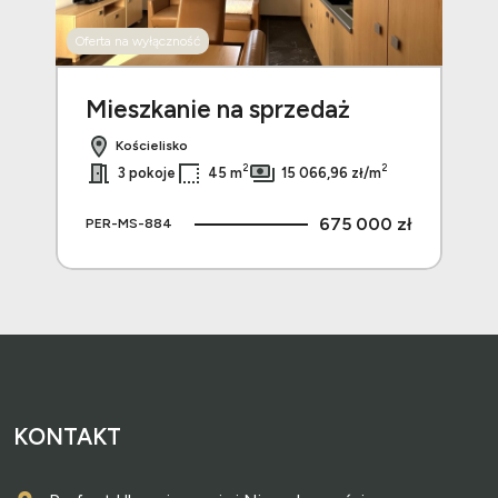
Oferta na wyłączność
Oferta
Mieszkanie na sprzedaż
Mi
Kościelisko
2
2
3 pokoje
45 m
15 066,96 zł/m
 zł
675 000 zł
PER-MS-884
PE
KONTAKT