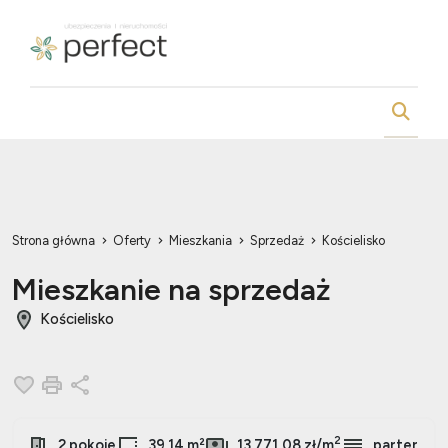
Strona główna
Oferty
Mieszkania
Sprzedaż
Kościelisko
Mieszkanie na sprzedaż
Kościelisko
Dodaj do ulubionych
Drukuj
Udostępnij
2
2 pokoje
39.14 m²
13 771,08 zł/m
parter