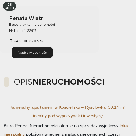
28
OFERT
Renata Wiatr
Ekspert rynku nieruchomości
Nr licencji: 22917
+48 600 820 576
Napisz wiadomość
OPIS
NIERUCHOMOŚCI
Kameralny apartament w Kościelisku – Rysulówka 39,14 m²
idealny pod wypoczynek i inwestycję
Biuro Perfect Nieruchomości oferuje na sprzedaż wyjątkowy
lokal
mieszkalny
położony w jednej z najbardziej cenionych części