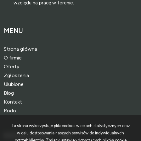
względu na pracę w terenie.
MENU
Strona główna
O firmie
Oferty
Zgłoszenia
Ulubione
Blog
Kontakt
Rodo
Ta strona wykorzystuje pliki cookies w celach statystycznych oraz
w celu dostosowania naszych serwisów do indywidualnych
SOCIAL MEDIA
Facebook
Facebook
potrzeb klientów. Zmiany ustawień dotyczących plików cookie