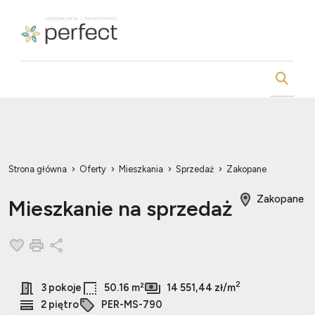
Strona główna
Oferty
Mieszkania
Sprzedaż
Zakopane
Zakopane
Mieszkanie na sprzedaż
Dodaj do ulubionych
Drukuj
Udostępnij
2
3 pokoje
50.16 m²
14 551,44 zł/m
2 piętro
PER-MS-790