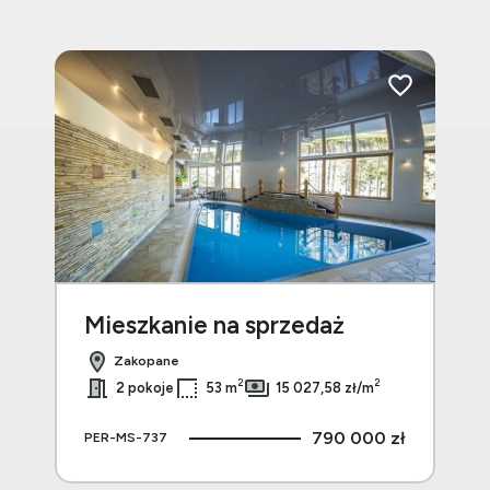
Dodaj do ulubionych
Dodaj do ulubi
Oferta
Mieszkanie na sprzedaż
Mi
Zakopane
2
2
2 pokoje
53 m
15 027,58 zł/m
 zł
790 000 zł
PER-MS-737
PE